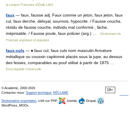
la Langue Française d'Émile Littré
faux
— faux, fausse adj. Faux comme un jeton, faux jeton, faux
cul, faux derche, déloyal, sournois, hypocrite. / Fausse couche,
résidu de fausse couche, individu mal conformé ; lâche,
méprisable. / Fausse poule, faux policier (arg.) …
Dictionnaire du
Français argotique et populaire
faux-culs
— ● faux cul, faux culs nom masculin Armature
métallique ou coussin capitonné placés sous la jupe, au dessus
des fesses, comparables au pouf utilisé à partir de 1875 …
Encyclopédie Universelle
© Academic, 2000-2026
18+
Contactez-nous:
Support technique
,
RÉCLAME
Dictionnaires exportation
, créé sur PHP,
Joomla,
Drupal,
WordPress, MODx.