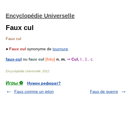
Encyclopédie Universelle
Faux cul
Faux cul
●
Faux cul
synonyme de
tournure
.
faux-cul
ou
faux cul
[foky]
n. m.
⇒
Cul,
I., 1., c.
Encyclopédie Universelle
.
2012
.
Игры ⚽
Нужен реферат?
Faux comme un jeton
Faux de guerre