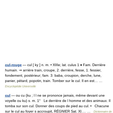
cul-rouge
— cul [ ky ] n. m. • XIIIe; lat. culus 1 ♦ Fam. Derrière
humain. ⇒ arrière train, croupe, 2. derrière, fesse, 1. fessier,
fondement, postérieur; fam. 3. baba, croupion, derche, lune,
panier, pétard, popotin, train. Tomber sur le cul. Il en est… …
Encyclopédie Universelle
cul
— ou cu (ku ; l l ne se prononce jamais, même devant une
voyelle ou ku) s. m. 1° Le derrière de l homme et des animaux. Il
tomba sur son cul. Donner des coups de pied au cul. • Chacune
sur le cul au foyer s accroupit, RÉGNIER Sat. XI.… …
Dictionnaire de