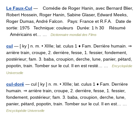
Le Faux-Cul
— Comédie de Roger Hanin, avec Bernard Blier,
Robert Hossein, Roger Hanin, Sabine Glaser, Edward Meeks,
Roger Dumas, André Falcon. Pays: France et R.F.A. Date de
sortie: 1975 Technique: couleurs Durée: 1 h 30 Résumé
Américains et… …
Dictionnaire mondial des Films
cul
— [ ky ] n. m. • XIIIe; lat. culus 1 ♦ Fam. Derrière humain. ⇒
arrière train, croupe, 2. derrière, fesse, 1. fessier, fondement,
postérieur; fam. 3. baba, croupion, derche, lune, panier, pétard,
popotin, train. Tomber sur le cul. Il en est resté… …
Encyclopédie
Universelle
cul-doré
— cul [ ky ] n. m. • XIIIe; lat. culus 1 ♦ Fam. Derrière
humain. ⇒ arrière train, croupe, 2. derrière, fesse, 1. fessier,
fondement, postérieur; fam. 3. baba, croupion, derche, lune,
panier, pétard, popotin, train. Tomber sur le cul. Il en est… …
Encyclopédie Universelle