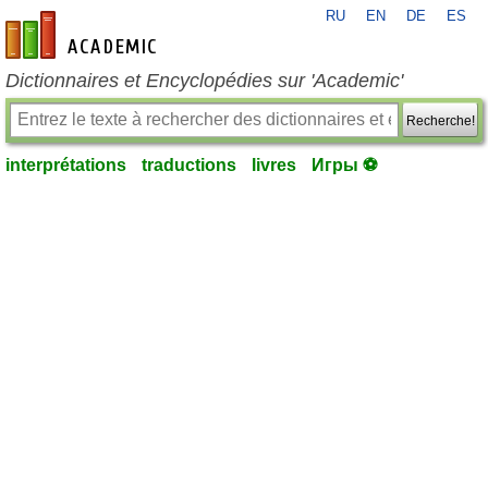
RU
EN
DE
ES
fr-academic.com
Dictionnaires et Encyclopédies sur 'Academic'
Recherche!
interprétations
traductions
livres
Игры ⚽