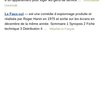
d un appartement pour loger les gens de service …
Encyclopédie
Universelle
Le Faux-cul
— est une comédie d espionnage produite et
réalisée par Roger Hanin en 1975 et sortie sur les écrans en
décembre de la même année. Sommaire 1 Synopsis 2 Fiche
technique 3 Distribution 4 …
Wikipédia en Français